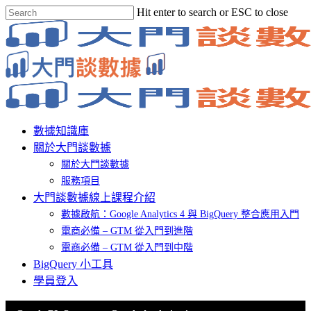
Skip
Hit enter to search or ESC to close
to
Close
main
Search
content
Menu
數據知識庫
關於大門談數據
關於大門談數據
服務項目
大門談數據線上課程介紹
數據啟航：Google Analytics 4 與 BigQuery 整合應用入門
電商必備 – GTM 從入門到進階
電商必備 – GTM 從入門到中階
BigQuery 小工具
學員登入