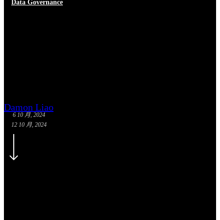
Data Governance
《從孫子兵法學怎麼做企業資
料治理》- 作戰第二
Damon Liao
6 10 月, 2024
12 10 月, 2024