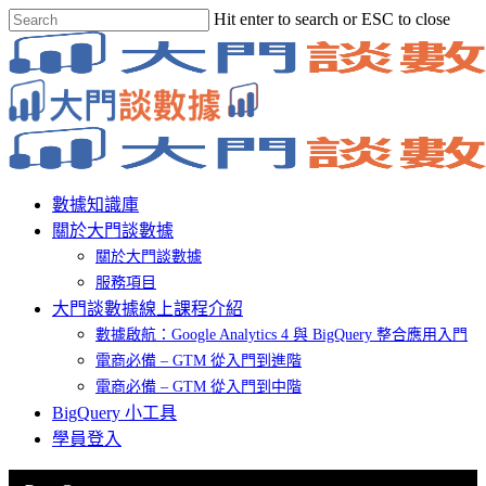
Skip
Hit enter to search or ESC to close
to
Close
main
Search
content
Menu
數據知識庫
關於大門談數據
關於大門談數據
服務項目
大門談數據線上課程介紹
數據啟航：Google Analytics 4 與 BigQuery 整合應用入門
電商必備 – GTM 從入門到進階
電商必備 – GTM 從入門到中階
BigQuery 小工具
學員登入