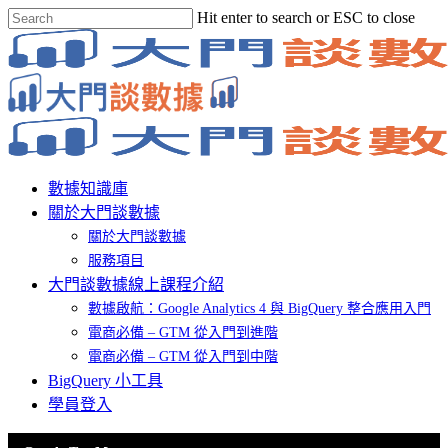
Skip
Hit enter to search or ESC to close
to
Close
main
Search
content
Menu
數據知識庫
關於大門談數據
關於大門談數據
服務項目
大門談數據線上課程介紹
數據啟航：Google Analytics 4 與 BigQuery 整合應用入門
電商必備 – GTM 從入門到進階
電商必備 – GTM 從入門到中階
BigQuery 小工具
學員登入