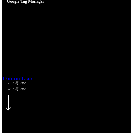
Google Tag Manager
Google Tag Manager 事件追蹤
圖解｜帶你拆解GTM按鈕點擊
追蹤步驟
Damon Liao
25 7 月, 2020
28 7 月, 2020