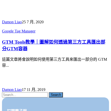
蹤
具
圖
設
解
定
｜
教
Damon Liao
25 7 月, 2020
帶
學！
GTM
Google Tag Manager
你
Tools
拆
教
GTM Tools教學｜圖解如何透過第三方工具匯出部
解
學
GTM
分GTM容器
｜
按
圖
這篇文章將會說明如何使用第三方工具來匯出一部分的 GTM
鈕
解
容...
點
如
擊
何
追
透
蹤
過
步
Damon Liao
17 11 月, 2019
第
Search
驟
三
方