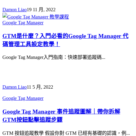
外
Damon Liao
19 11 月, 2022
掛
Contact
Form
GTM
Google Tag Manager
7
是
GTM
GTM是什麼？入門必看的Google Tag Manager 代
什
事
碼管理工具設定教學！
麼？
件
入
追
Google Tag Manager入門指南：快速部署追蹤碼...
門
蹤
必
設
看
定
的
教
Google
Damon Liao
11 5 月, 2022
學
Tag
Manager
Google
Google Tag Manager
Tag
代
Manager
Google Tag Manager 事件追蹤圖解｜帶你拆解
碼
事
管
GTM按鈕點擊追蹤步驟
件
理
追
GTM 按鈕追蹤教學 假設你對 GTM 已經有基礎的認識，例...
工