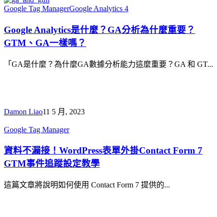
不
Google
Google Tag Manager
Google Analytics 4
到
Analytics
該
是
Google Analytics是什麼？GA分析為什麼重要？
怎
什
GTM、GA一樣嗎？
麼
麼？
GA
辦????
「GA是什麼？為什麼GA數據分析能力這麼重要？GA 和 GT...
分
析
為
什
Damon Liao
11 5 月, 2023
麼
Google Tag Manager
重
資
要？
料
資料不漏接！WordPress表單外掛Contact Form 7
GTM、
不
GA
GTM事件追蹤設定教學
漏
一
接！
這篇文章將說明如何使用 Contact Form 7 提供的...
樣
WordPress
嗎？
表
單