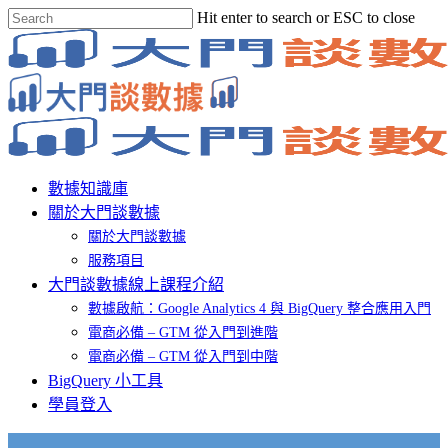
Skip
Hit enter to search or ESC to close
to
Close
main
Search
content
Menu
數據知識庫
關於大門談數據
關於大門談數據
服務項目
大門談數據線上課程介紹
數據啟航：Google Analytics 4 與 BigQuery 整合應用入門
電商必備 – GTM 從入門到進階
電商必備 – GTM 從入門到中階
BigQuery 小工具
學員登入