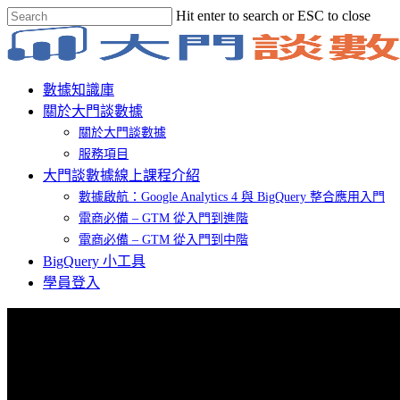
Skip
Hit enter to search or ESC to close
to
Close
main
Search
content
Menu
數據知識庫
關於大門談數據
關於大門談數據
服務項目
大門談數據線上課程介紹
數據啟航：Google Analytics 4 與 BigQuery 整合應用入門
電商必備 – GTM 從入門到進階
電商必備 – GTM 從入門到中階
BigQuery 小工具
學員登入