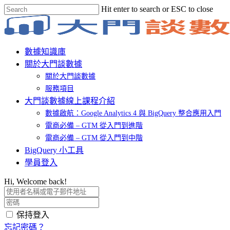
Skip
Hit enter to search or ESC to close
to
Close
main
Search
content
Menu
數據知識庫
關於大門談數據
關於大門談數據
服務項目
大門談數據線上課程介紹
數據啟航：Google Analytics 4 與 BigQuery 整合應用入門
電商必備 – GTM 從入門到進階
電商必備 – GTM 從入門到中階
BigQuery 小工具
學員登入
Hi, Welcome back!
保持登入
忘記密碼？