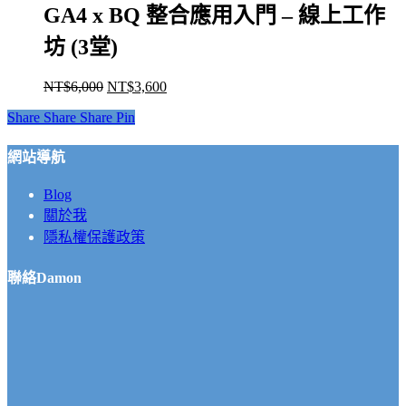
GA4 x BQ 整合應用入門 – 線上工作
坊 (3堂)
NT$
6,000
NT$
3,600
原
目
始
前
Share
Share
Share
Pin
價
價
格：
格：
網站導航
NT$6,000。
NT$3,600。
Blog
關於我
隱私權保護政策
聯絡Damon