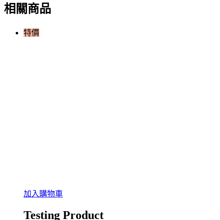
–
相關商品
GTM
從
特價
入
門
到
進
階
數
量
加入購物車
Testing Product