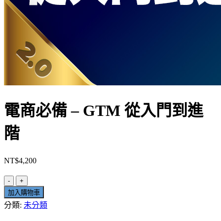
電商必備 – GTM 從入門到進
階
NT$
4,200
電
加入購物車
商
分類:
未分類
必
備