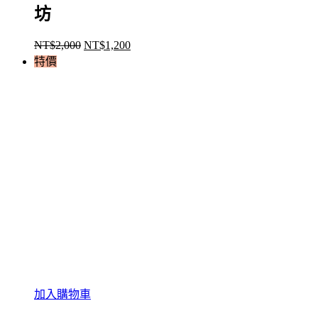
坊
NT$
2,000
NT$
1,200
原
目
特價
始
前
價
價
格：
格：
NT$2,000。
NT$1,200。
加入購物車