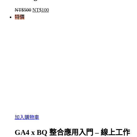
NT$
500
NT$
100
原
目
特價
始
前
價
價
格：
格：
NT$500。
NT$100。
加入購物車
GA4 x BQ 整合應用入門 – 線上工作