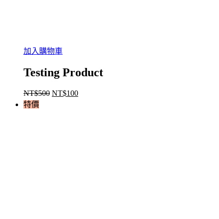
入
門
(90
天
加入購物車
到
期)
Testing Product
數
量
NT$
500
NT$
100
原
目
特價
始
前
價
價
格：
格：
NT$500。
NT$100。