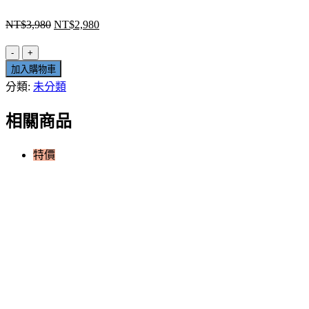
原
目
NT$
3,980
NT$
2,980
始
前
私
價
價
加入購物車
密
格：
格：
分類:
未分類
內
NT$3,980。
NT$2,980。
容:
相關商品
數
據
啟
特價
航：
Google
Analytics
4
與
BigQuery
整
合
應
用