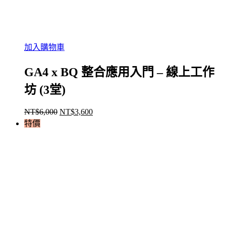
加入購物車
GA4 x BQ 整合應用入門 – 線上工作
坊 (3堂)
NT$
6,000
NT$
3,600
原
目
特價
始
前
價
價
格：
格：
NT$6,000。
NT$3,600。