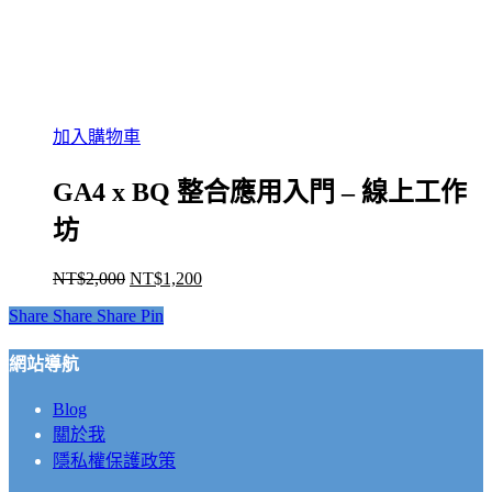
加入購物車
GA4 x BQ 整合應用入門 – 線上工作
坊
NT$
2,000
NT$
1,200
原
目
始
前
Share
Share
Share
Pin
價
價
格：
格：
網站導航
NT$2,000。
NT$1,200。
Blog
關於我
隱私權保護政策