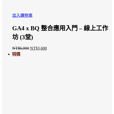
加入購物車
GA4 x BQ 整合應用入門 – 線上工作
坊 (3堂)
NT$
6,000
NT$
3,600
原
目
特價
始
前
價
價
格：
格：
NT$6,000。
NT$3,600。