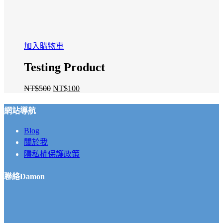
加入購物車
Testing Product
NT$
500
NT$
100
原
目
始
前
網站導航
價
價
格：
格：
Blog
NT$500。
NT$100。
關於我
隱私權保護政策
聯絡Damon