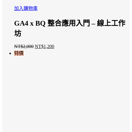
加入購物車
GA4 x BQ 整合應用入門 – 線上工作
坊
NT$
2,000
NT$
1,200
原
目
特價
始
前
價
價
格：
格：
NT$2,000。
NT$1,200。