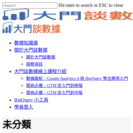
Skip
Hit enter to search or ESC to close
to
Close
main
Search
content
Menu
數據知識庫
關於大門談數據
關於大門談數據
服務項目
大門談數據線上課程介紹
數據啟航：Google Analytics 4 與 BigQuery 整合應用入門
電商必備 – GTM 從入門到進階
電商必備 – GTM 從入門到中階
BigQuery 小工具
學員登入
未分類