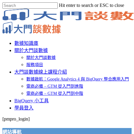
Skip
Hit enter to search or ESC to close
to
Close
main
Search
content
Menu
數據知識庫
關於大門談數據
關於大門談數據
服務項目
大門談數據線上課程介紹
數據啟航：Google Analytics 4 與 BigQuery 整合應用入門
電商必備 – GTM 從入門到進階
電商必備 – GTM 從入門到中階
BigQuery 小工具
學員登入
[pmpro_login]
網站導航