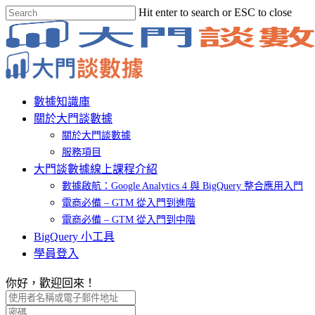
Skip
Hit enter to search or ESC to close
to
Close
main
Search
content
Menu
數據知識庫
關於大門談數據
關於大門談數據
服務項目
大門談數據線上課程介紹
數據啟航：Google Analytics 4 與 BigQuery 整合應用入門
電商必備 – GTM 從入門到進階
電商必備 – GTM 從入門到中階
BigQuery 小工具
學員登入
你好，歡迎回來！