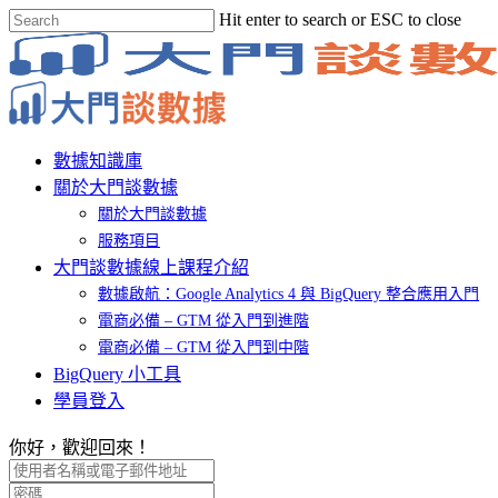
Skip
Hit enter to search or ESC to close
to
Close
main
Search
content
Menu
數據知識庫
關於大門談數據
關於大門談數據
服務項目
大門談數據線上課程介紹
數據啟航：Google Analytics 4 與 BigQuery 整合應用入門
電商必備 – GTM 從入門到進階
電商必備 – GTM 從入門到中階
BigQuery 小工具
學員登入
你好，歡迎回來！