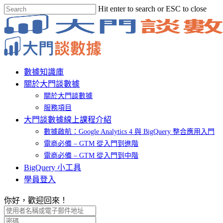
Skip
Hit enter to search or ESC to close
to
Close
main
Search
content
Menu
數據知識庫
關於大門談數據
關於大門談數據
服務項目
大門談數據線上課程介紹
數據啟航：Google Analytics 4 與 BigQuery 整合應用入門
電商必備 – GTM 從入門到進階
電商必備 – GTM 從入門到中階
BigQuery 小工具
學員登入
你好，歡迎回來！